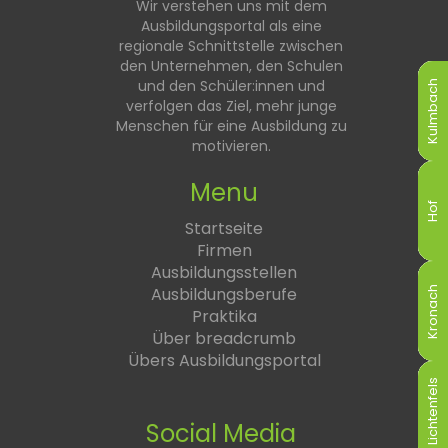
Wir verstehen uns mit dem
Ausbildungsportal als eine
regionale Schnittstelle zwischen
den Unternehmen, den Schulen
und den Schüler:innen und
Kulmbach
Kulmbach
Kulmbach
Kulmbach
Kulmbach
Kulmbach
verfolgen das Ziel, mehr junge
Menschen für eine Ausbildung zu
motivieren.
Menu
Hof
Hof
Hof
Hof
Hof
Hof
Startseite
Firmen
Ausbildungsstellen
Ausbildungsberufe
Kronach
Kronach
Kronach
Kronach
Kronach
Kronach
Praktika
Über breadcrumb
Übers Ausbildungsportal
Lichtenfels
Lichtenfels
Lichtenfels
Lichtenfels
Lichtenfels
Lichtenfels
Social Media