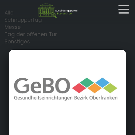
Alle
Schnuppertag
Messe
Tag der offenen Tür
Sonstiges