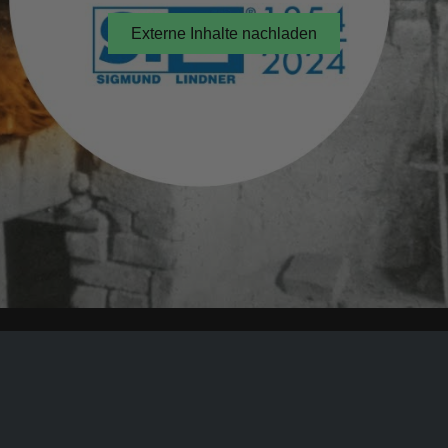
Lic
Gib
Ver
Ver
Set
Wir
Proz
Stei
Fei
und
War
pro