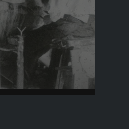
ht der Fahrbahnmarkierungen.
 Panschern keine Chance! SiLibeads
schlusskugeln verhindern
unreinigungen des Flascheninhalts.
ze Dich mit uns für Umweltschutz ein!
 sind weltweit erster Hersteller von 100
ent plastikfreiem Bioglitter.
gere die Effizienz bei der
nvermahlung! Die weltweit schwerste
 effizienteste Mahlkugel wurde hier in
mensteinach entwickelt und
duziert.