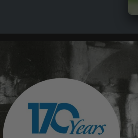
Ret
für
Insu
Sic
Fil
Tri
Sor
Poo
sor
Poo
Sei
SiL