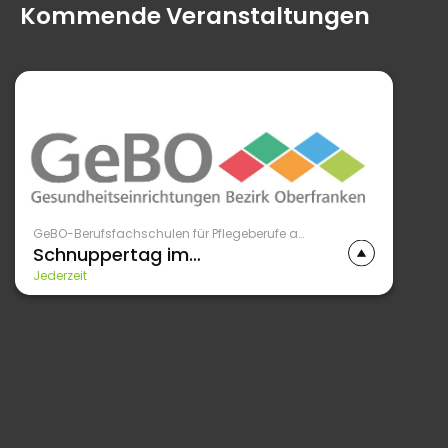
Kommende Veranstaltungen
GeBO-Berufsfachschulen für Pflegeberufe am Bezirksklinikum Obermain
Schnuppertag im
Bezirkskrankenhaus Bayreuth
Jederzeit
Schnuppertag für Schülerinnen und Schüler
ab 15 Jahren