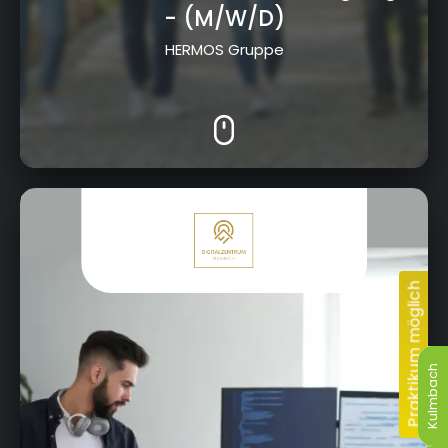
- (M/W/D)
HERMOS Gruppe
Kressenstein 26, 95326 Kulmbach
Kulmbach
Kulmbach
Kulmbach
Kulmbach
Kulmbach
Kulmbach