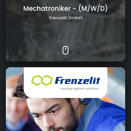
Mechatroniker
- (M/W/D)
Bereit, deine Ausbildung
in Bayreuth zu finden?
Frenzelit GmbH
Frankenhammer, 95460 Bad Berneck