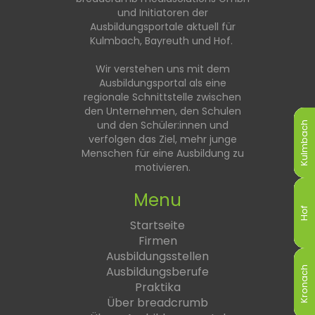
und Initiatoren der
Ausbildungsportale aktuell für
Kulmbach, Bayreuth und Hof.
Wir verstehen uns mit dem
Ausbildungsportal als eine
regionale Schnittstelle zwischen
den Unternehmen, den Schulen
und den Schüler:innen und
Kulmbach
Kulmbach
Kulmbach
Kulmbach
Kulmbach
Kulmbach
verfolgen das Ziel, mehr junge
Menschen für eine Ausbildung zu
motivieren.
Menu
Hof
Hof
Hof
Hof
Hof
Hof
Startseite
Firmen
Ausbildungsstellen
Ausbildungsberufe
Kronach
Kronach
Kronach
Kronach
Kronach
Kronach
Praktika
Über breadcrumb