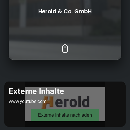
Herold & Co. GmbH
Drehkolbenpumpe
Eisengießerei
1867
Gründungsjahr:
Machining
Multi-Cut-Wolf
6
Anzahl Azubis:
70
Mitarbeiterzahl: