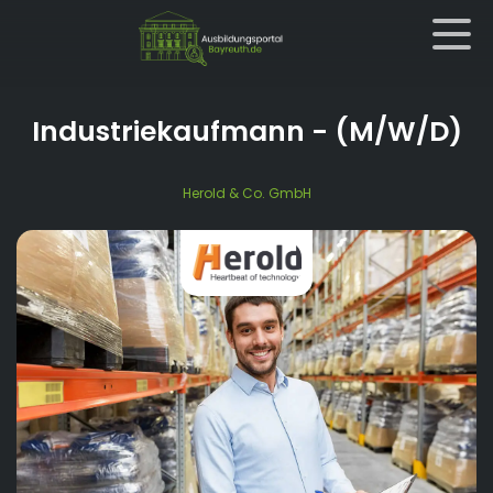
Industriekaufmann
- (M/W/D)
Herold & Co. GmbH