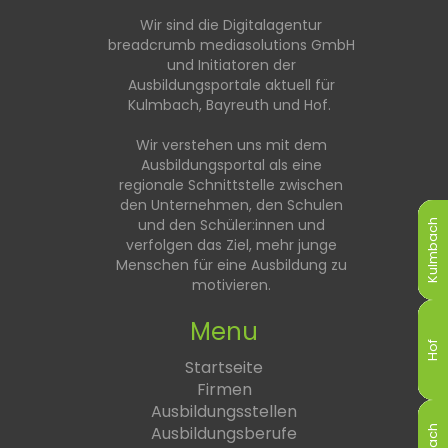
Wir sind die Digitalagentur
breadcrumb mediasolutions GmbH
und Initiatoren der
Ausbildungsportale aktuell für
Kulmbach, Bayreuth und Hof.
Wir verstehen uns mit dem
Ausbildungsportal als eine
regionale Schnittstelle zwischen
den Unternehmen, den Schulen
und den Schüler:innen und
Kulmbach
Kulmbach
Kulmbach
Kulmbach
Kulmbach
Kulmbach
verfolgen das Ziel, mehr junge
Menschen für eine Ausbildung zu
motivieren.
Menu
Hof
Hof
Hof
Hof
Hof
Hof
Startseite
Firmen
Ausbildungsstellen
Ausbildungsberufe