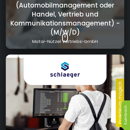
(Automobilmanagement oder
Handel, Vertrieb und
Kommunikationsmanagement)
-
(M/W/D)
Motor-Nützel Vertriebs-GmbH
Ritter-von-Eitzenberger-Str. 10, 95448 Bayreuth
Kulmbach
Kulmbach
Kulmbach
Kulmbach
Kulmbach
Kulmbach