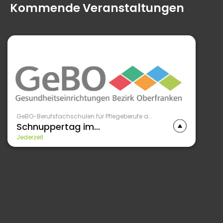
Kommende Veranstaltungen
GeBO-Berufsfachschulen für Pflegeberufe am Bezirksklinikum Obermain
Schnuppertag im
Bezirkskrankenhaus Bayreuth
Jederzeit
Schnuppertag für Schülerinnen und Schüler
ab 15 Jahren