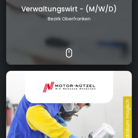
Verwaltungswirt
- (M/W/D)
Bereit, deine Ausbildung
in Bayreuth zu finden?
Bezirk Oberfranken
Nürnberger Str. 95, 95448 Bayreuth