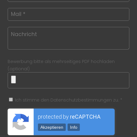
Bewerbung bitte als mehrseitiges PDF hochladen
(optional)
Ich stimme den Datenschutzbestimmungen zu. *
protected by
reCAPTCHA
Akzeptieren
Info