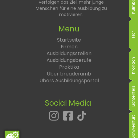
Kulmbach
Kulmbach
Kulmbach
Kulmbach
Kulmbach
Kulmbach
verfolgen das Ziel, mehr junge
Menschen für eine Ausbildung zu
motivieren.
Menu
Hof
Hof
Hof
Hof
Hof
Hof
Startseite
Firmen
Ausbildungsstellen
Ausbildungsberufe
Kronach
Kronach
Kronach
Kronach
Kronach
Kronach
Praktika
Über breadcrumb
Übers Ausbildungsportal
Lichtenfels
Lichtenfels
Lichtenfels
Lichtenfels
Lichtenfels
Lichtenfels
Social Media
Schweinfurt
Schweinfurt
Schweinfurt
Schweinfurt
Schweinfurt
Schweinfurt