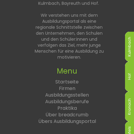
Kulmbach, Bayreuth und Hof.
Wir verstehen uns mit dem
Ausbildungsportal als eine
regionale Schnittstelle zwischen
den Unternehmen, den Schulen
und den Schüler:innen und
Kulmbach
Kulmbach
Kulmbach
Kulmbach
Kulmbach
Kulmbach
verfolgen das Ziel, mehr junge
Menschen für eine Ausbildung zu
motivieren.
Menu
Hof
Hof
Hof
Hof
Hof
Hof
Startseite
Firmen
Ausbildungsstellen
Ausbildungsberufe
Kronach
Kronach
Kronach
Kronach
Kronach
Kronach
Praktika
Über breadcrumb
Übers Ausbildungsportal