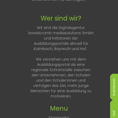
Wer sind wir?
Wir sind die Digitalagentur
breadcrumb mediasolutions GmbH
und Initiatoren der
Ausbildungsportale aktuell für
Kulmbach, Bayreuth und Hof.
Wir verstehen uns mit dem
Ausbildungsportal als eine
regionale Schnittstelle zwischen
den Unternehmen, den Schulen
und den Schüler:innen und
Kulmbach
Kulmbach
Kulmbach
Kulmbach
Kulmbach
Kulmbach
verfolgen das Ziel, mehr junge
Menschen für eine Ausbildung zu
motivieren.
Menu
Hof
Hof
Hof
Hof
Hof
Hof
Startseite