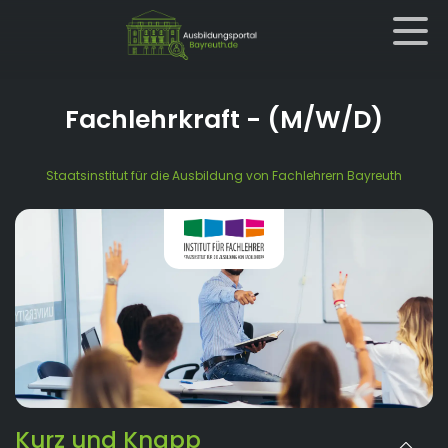
Fachlehrkraft
- (M/W/D)
Staatsinstitut für die Ausbildung von Fachlehrern Bayreuth
Kurz und Knapp