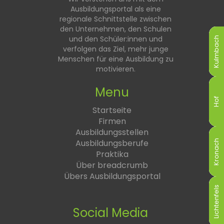
Ausbildungsportal als eine
regionale Schnittstelle zwischen
den Unternehmen, den Schulen
und den Schüler:innen und
Kulmbach
Kulmbach
Kulmbach
Kulmbach
Kulmbach
Kulmbach
verfolgen das Ziel, mehr junge
Menschen für eine Ausbildung zu
motivieren.
Menu
Hof
Hof
Hof
Hof
Hof
Hof
Startseite
Firmen
Ausbildungsstellen
Ausbildungsberufe
Kronach
Kronach
Kronach
Kronach
Kronach
Kronach
Praktika
Über breadcrumb
Übers Ausbildungsportal
Lichtenfels
Lichtenfels
Lichtenfels
Lichtenfels
Lichtenfels
Lichtenfels
Social Media